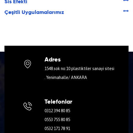
Sis Efekti
Çeşitli Uygulamalarımız
Adres
1548.sok no:10 plastiktiler sanayi sitesi
. Yenimahalle/ ANKARA
Telefonlar
0312 394 80 85
0553 755 80 85
0532 171 78 91