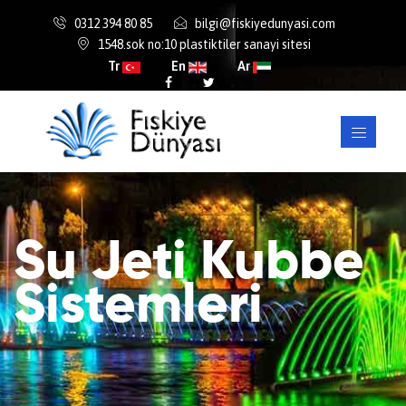
0312 394 80 85
bilgi@fiskiyedunyasi.com
1548.sok no:10 plastiktiler sanayi sitesi
Tr
En
Ar
Su Jeti Kubbe
Sistemleri