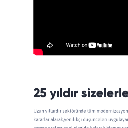
25 yıldır sizelerl
Uzun yıllardır sektöründe tüm modernizasyonl
kararlar alarak,yenilikçi düşünceleri uygulaya