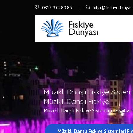
0312 394 80 85
bilgi@fiskiyedunyas
Kuru Havuz Sistemleri
Kuru Havuz
Kuru Havuz Fiyatları