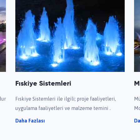
Fıskiye Sistemleri
M
dur
Fıskiye Sistemleri ile ilgili; proje faaliyetleri,
Mü
uygulama faaliyetleri ve malzeme temini .
Mo
Daha Fazlası
Da