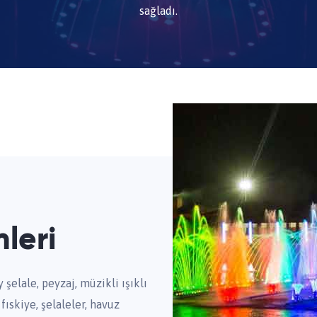
sağladı.
mleri
 şelale, peyzaj, müzikli ışıklı
fıskiye, şelaleler, havuz