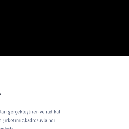
e
arı gerçekleştiren ve radikal
n şirketimiz,kadrosuyla her