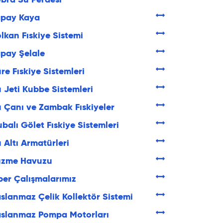
bra Su Perdesi
apay Kaya
lkan Fıskiye Sistemi
pay Şelale
re Fıskiye Sistemleri
 Jeti Kubbe Sistemleri
 Çanı ve Zambak Fıskiyeler
balı Gölet Fıskiye Sistemleri
 Altı Armatürleri
üzme Havuzu
ber Çalışmalarımız
slanmaz Çelik Kollektör Sistemi
aslanmaz Pompa Motorları