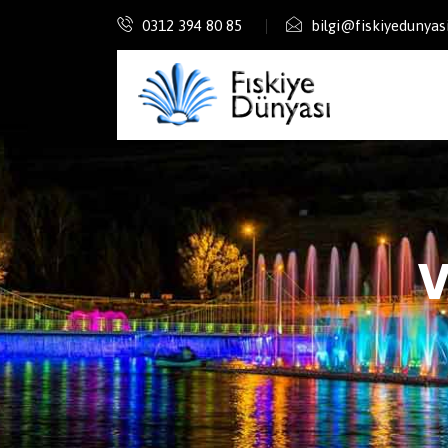
0312 394 80 85
bilgi@fiskiyedunyas
V