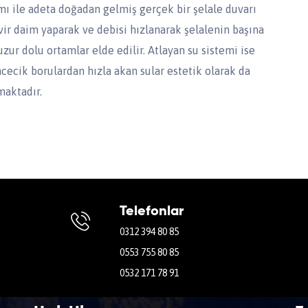
ımı ile adeta doğadan gelmiş gerçek bir şelale duvarı
vir daim yaparak ve debisi hızlanarak şelalenin başına
uzur dolu ortamlar elde edilir. Atlayan su sistemi ise
ncecik borulardan hızla akan sular estetik olarak da
maktadır.
Telefonlar
0312 394 80 85
0553 755 80 85
0532 171 78 91