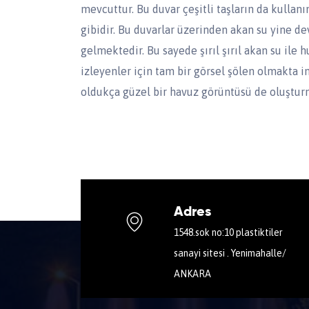
mevcuttur. Bu duvar çeşitli taşların da kullan
gibidir. Bu duvarlar üzerinden akan su yine de
gelmektedir. Bu sayede şırıl şırıl akan su ile h
izleyenler için tam bir görsel şölen olmakta i
oldukça güzel bir havuz görüntüsü de oluştur
Adres
1548.sok no:10 plastiktiler
sanayi sitesi . Yenimahalle/
ANKARA