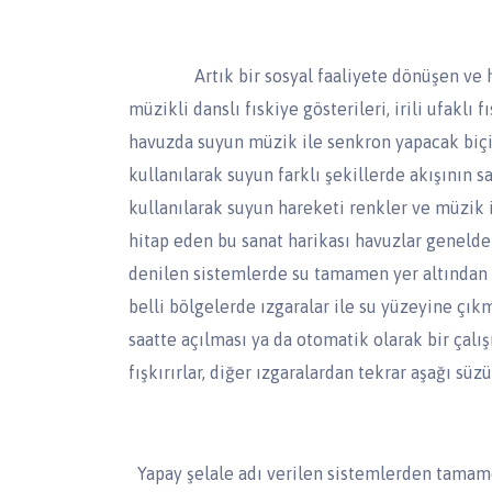
Artık bir sosyal faaliyete dönüşen ve her
müzikli danslı fıskiye gösterileri, irili ufaklı f
havuzda suyun müzik ile senkron yapacak biçi
kullanılarak suyun farklı şekillerde akışının sa
kullanılarak suyun hareketi renkler ve müzik
hitap eden bu sanat harikası havuzlar genelde
denilen sistemlerde su tamamen yer altından 
belli bölgelerde ızgaralar ile su yüzeyine çık
saatte açılması ya da otomatik olarak bir çalı
fışkırırlar, diğer ızgaralardan tekrar aşağı sü
Yapay şelale adı verilen sistemlerden tamamen 