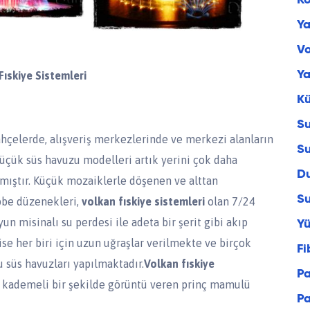
Ko
Y
Vo
Ya
Fıskiye Sistemleri
Kü
Su
lerde, alışveriş merkezlerinde ve merkezi alanların
Su
üçük süs havuzu modelleri artık yerini çok daha
Du
mıştır. Küçük mozaiklerle döşenen ve alttan
Su
ubbe düzenekleri,
volkan fıskiye sistemleri
olan 7/24
un misinalı su perdesi ile adeta bir şerit gibi akıp
Y
ise her biri için uzun uğraşlar verilmekte ve birçok
Fi
u süs havuzları yapılmaktadır.
Volkan fıskiye
Pa
te kademeli bir şekilde görüntü veren prinç mamulü
P