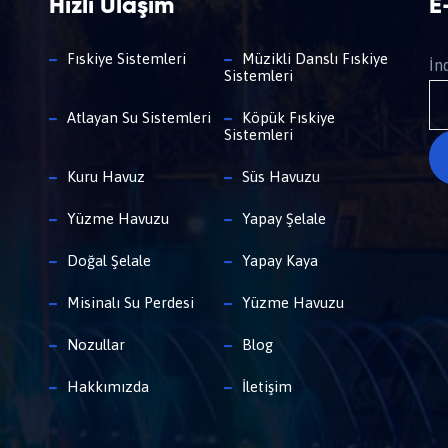
Hızlı Ulaşım
E
Fıskiye Sistemleri
Müzikli Danslı Fıskiye
İn
Sistemleri
Atlayan Su Sistemleri
Köpük Fıskiye
Sistemleri
Kuru Havuz
Süs Havuzu
Yüzme Havuzu
Yapay Şelale
Doğal Şelale
Yapay Kaya
Misinalı Su Perdesi
Yüzme Havuzu
Nozullar
Blog
Hakkımızda
İletişim