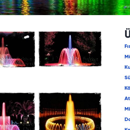
Ü
Fı
Mü
K
S
Kö
At
Mi
Do