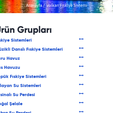
Anasayfa
Volkan Fıskiye Sistemi
rün Grupları
skiye Sistemleri
zikli Danslı Fıskiye Sistemleri
uru Havuz
üs Havuzu
pük Fıskiye Sistemleri
layan Su Sistemleri
sinalı Su Perdesi
ğal Şelale