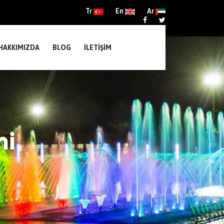
Tr
En
Ar
HAKKIMIZDA
BLOG
İLETIŞIM
mi