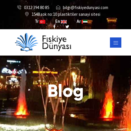
0312 394 80 85
bilgi@fiskiyedunyasi.com
1548.sok no:10 plastiktiler sanayi sitesi
Tr
En
Ar
Blog