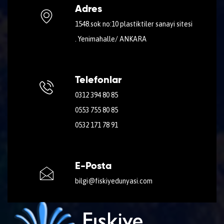
Adres
1548.sok no:10 plastiktiler sanayi sitesi
. Yenimahalle/ ANKARA
Telefonlar
0312 394 80 85
0553 755 80 85
0532 171 78 91
E-Posta
bilgi@fiskiyedunyasi.com