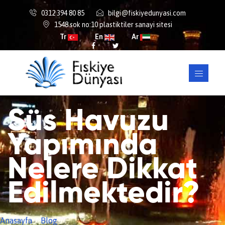
0312 394 80 85
bilgi@fiskiyedunyasi.com
1548.sok no:10 plastiktiler sanayi sitesi
Tr
En
Ar
Süs Havuzu
Yapımında
Nelere Dikkat
Edilmektedir?
Anasayfa
Blog