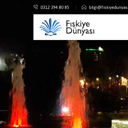
0312 394 80 85
bilgi@fiskiyedunyas