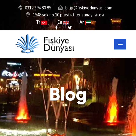
0312 394 80 85
bilgi@fiskiyedunyasi.com
1548.sok no:10 plastiktiler sanayi sitesi
Tr
En
Ar
Blog